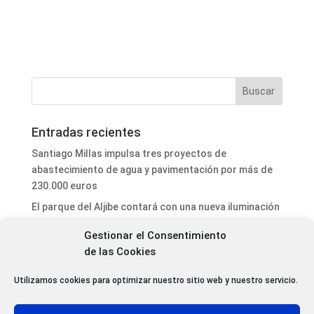
Entradas recientes
Santiago Millas impulsa tres proyectos de
abastecimiento de agua y pavimentación por más de
230.000 euros
El parque del Aljibe contará con una nueva iluminación
ornamental
Gestionar el Consentimiento
El ayuntamiento de Astorga refuerza la seguridad vial
de las Cookies
y mejora la señalización viaria con nuevas actuaciones
de mantenimiento urbano
Utilizamos cookies para optimizar nuestro sitio web y nuestro servicio.
Antoni Gaudí y Juan Bautista Grau serán nombrados
Amigos Mayores de la Catedral 2026