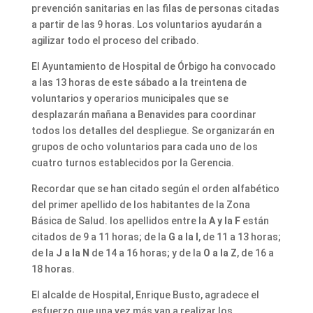
prevención sanitarias en las filas de personas citadas
a partir de las 9 horas. Los voluntarios ayudarán a
agilizar todo el proceso del cribado.
El Ayuntamiento de Hospital de Órbigo ha convocado
a las 13 horas de este sábado a la treintena de
voluntarios y operarios municipales que se
desplazarán mañana a Benavides para coordinar
todos los detalles del despliegue. Se organizarán en
grupos de ocho voluntarios para cada uno de los
cuatro turnos establecidos por la Gerencia.
Recordar que se han citado según el orden alfabético
del primer apellido de los habitantes de la Zona
Básica de Salud. los apellidos entre la
A y la F
están
citados de 9 a 11 horas; de la
G a la I
, de 11 a 13 horas;
de la
J a la N
de 14 a 16 horas; y de la
O a la Z
, de 16 a
18 horas.
El alcalde de Hospital, Enrique Busto, agradece el
esfuerzo que una vez más van a realizar los