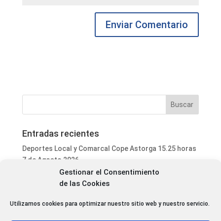
Entradas recientes
Deportes Local y Comarcal Cope Astorga 15.25 horas
7 de Agosto 2026
Gestionar el Consentimiento
Informativo Mediodía Cope Astorga 14.20 horas 7 de
de las Cookies
Agosto 2026
San Justo de la Vega acoge este fin de semana un
Utilizamos cookies para optimizar nuestro sitio web y nuestro servicio.
curso de formación para voluntarios en incendios