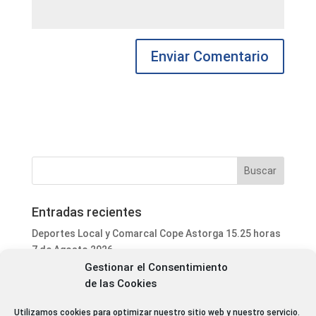
Entradas recientes
Deportes Local y Comarcal Cope Astorga 15.25 horas
7 de Agosto 2026
Gestionar el Consentimiento
Informativo Mediodía Cope Astorga 14.20 horas 7 de
de las Cookies
Agosto 2026
San Justo de la Vega acoge este fin de semana un
Utilizamos cookies para optimizar nuestro sitio web y nuestro servicio.