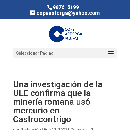
987615199
copeastorga@yahoo.com
Seleccionar Página
Una investigación de la
ULE confirma que la
minería romana usó
mercurio en
Castrocontrigo
por
Redacción
|
Ene 12, 2021
|
Comarca
|
0