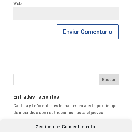
Web
Entradas recientes
Castilla y León entra este martes en alerta por riesgo
de incendios con restricciones hasta el jueves
Astorga saca a contratación nuevas actuaciones de
Gestionar el Consentimiento
iluminación y suelo de caucho en parques