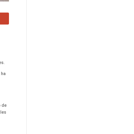
es.
 ha
o de
ales