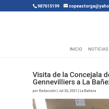
987615199
copeastorga@yah
INICIO
NOTICIAS
Visita de la Concejala 
Gennevilliers a La Bañ
por
Redacción
|
Jul 26, 2021
|
La Bañeza