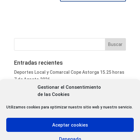
Entradas recientes
Deportes Local y Comarcal Cope Astorga 15.25 horas
7 de Agosto 2026
Gestionar el Consentimiento
Informativo Mediodía Cope Astorga 14.20 horas 7 de
de las Cookies
Agosto 2026
San Justo de la Vega acoge este fin de semana un
Utilizamos cookies para optimizar nuestro sitio web y nuestro servicio.
curso de formación para voluntarios en incendios
forestales
Aceptar cookies
Programa Local Cope Astorga 7 de Agosto 2026
Abiertas las inscripciones para el XXVII Torneo de
Denegado