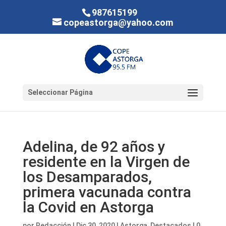
987615199
copeastorga@yahoo.com
Seleccionar Página
Adelina, de 92 años y
residente en la Virgen de
los Desamparados,
primera vacunada contra
la Covid en Astorga
por
Redacción
|
Dic 30, 2020
|
Astorga
,
Destacados
|
0