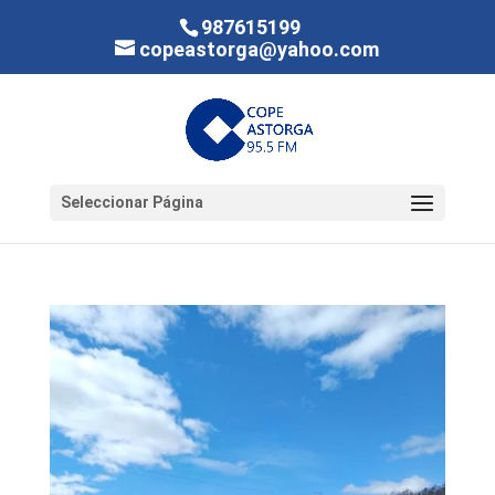
987615199
copeastorga@yahoo.com
Seleccionar Página