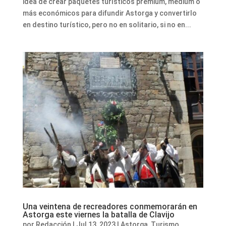
idea de crear paquetes turísticos premium, médium o
más económicos para difundir Astorga y convertirlo
en destino turístico, pero no en solitario, si no en...
Una veintena de recreadores conmemorarán en
Astorga este viernes la batalla de Clavijo
por
Redacción
|
Jul 13, 2023
|
Astorga
,
Turismo