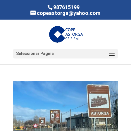
987615199
copeastorga@yahoo.com
Seleccionar Página