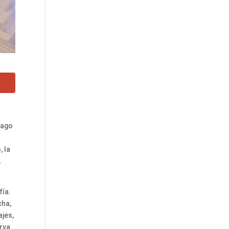
iago
, la
.
fía.
cha,
jes,
erva