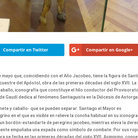
Compartir en Twitter
Compartir en Google+
e mayo que, coincidiendo con el Año Jacobeo, tiene la figura de Sant
uestre del Apóstol, obra de las primeras décadas del siglo XVII. La
ballo, iconografía que constituye el hilo conductor del Provisorato
 de Gaudí dedica al fenómeno Santiaguista en la Diócesis de Astorga
nete y caballo- que se pueden separar. Santiago el Mayor es
o en el que es visible en relieve la concha habitual en su iconogra
 un bordón-estandarte de peregrino jacobeo, mientras eleva la dere
iamente empuñaba una espada como símbolo de combate. Por sus ropa
 obra se fecha en las primeras décadas del siglo XVII. Asimismo, cons