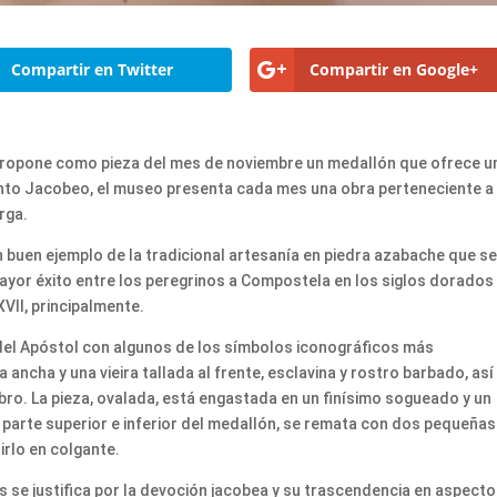
Compartir en Twitter
Compartir en Google+
 propone como pieza del mes de noviembre un medallón que ofrece u
anto Jacobeo, el museo presenta cada mes una obra perteneciente a 
rga.
 buen ejemplo de la tradicional artesanía en piedra azabache que s
e mayor éxito entre los peregrinos a Compostela en los siglos dorados
XVII, principalmente.
 del Apóstol con algunos de los símbolos iconográficos más
ncha y una vieira tallada al frente, esclavina y rostro barbado, así
ro. La pieza, ovalada, está engastada en un finísimo sogueado y un
a parte superior e inferior del medallón, se remata con dos pequeñas
irlo en colgante.
s se justifica por la devoción jacobea y su trascendencia en aspect