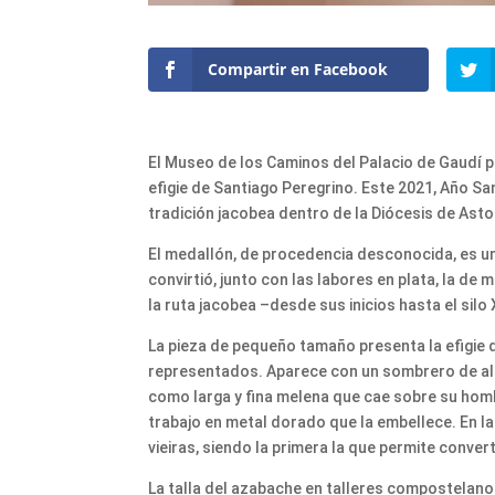
Compartir en Facebook
El Museo de los Caminos del Palacio de Gaudí
efigie de Santiago Peregrino. Este 2021, Año S
tradición jacobea dentro de la Diócesis de Asto
El medallón, de procedencia desconocida, es un
convirtió, junto con las labores en plata, la d
la ruta jacobea –desde sus inicios hasta el silo 
La pieza de pequeño tamaño presenta la efigie
representados. Aparece con un sombrero de ala a
como larga y fina melena que cae sobre su homb
trabajo en metal dorado que la embellece. En l
vieiras, siendo la primera la que permite convert
La talla del azabache en talleres compostelano