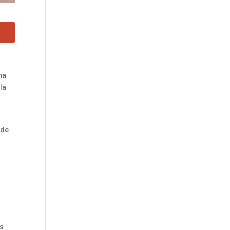
na
la
e
 de
os