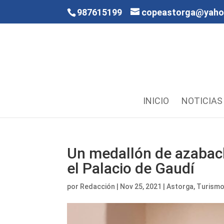
987615199
copeastorga@yah
INICIO
NOTICIAS
Un medallón de azabache
el Palacio de Gaudí
por
Redacción
|
Nov 25, 2021
|
Astorga
,
Turism