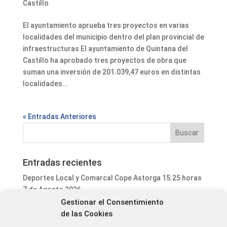
Castillo
El ayuntamiento aprueba tres proyectos en varias
localidades del municipio dentro del plan provincial de
infraestructuras El ayuntamiento de Quintana del
Castillo ha aprobado tres proyectos de obra que
suman una inversión de 201.039,47 euros en distintas
localidades...
« Entradas Anteriores
Entradas recientes
Deportes Local y Comarcal Cope Astorga 15.25 horas
7 de Agosto 2026
Gestionar el Consentimiento
Informativo Mediodía Cope Astorga 14.20 horas 7 de
de las Cookies
Agosto 2026