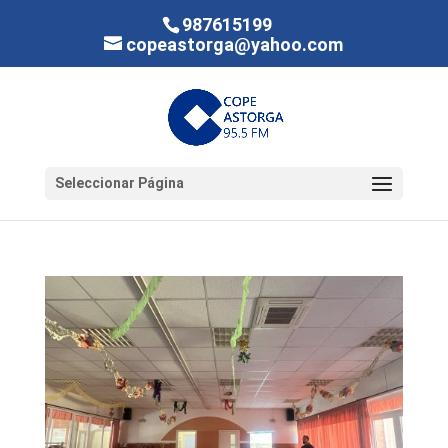
987615199
copeastorga@yahoo.com
Seleccionar Página