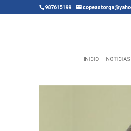
987615199
copeastorga@yah
INICIO
NOTICIAS