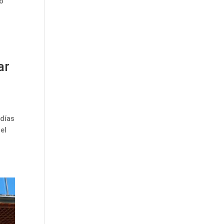
to
ar
 días
del