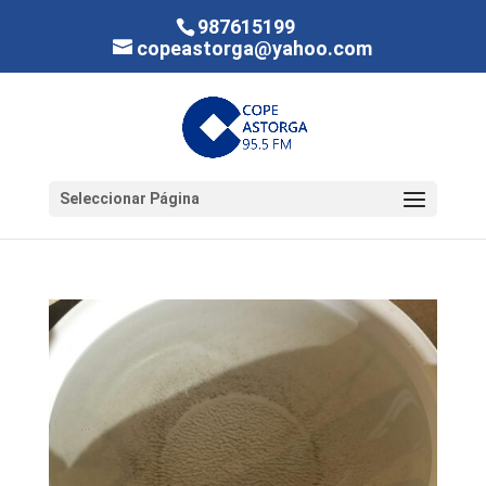
987615199
copeastorga@yahoo.com
Seleccionar Página