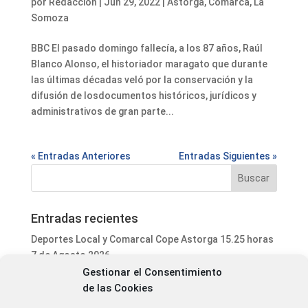
por
Redacción
|
Jun 29, 2022
|
Astorga
,
Comarca
,
La
Somoza
BBC El pasado domingo fallecía, a los 87 años, Raúl
Blanco Alonso, el historiador maragato que durante
las últimas décadas veló por la conservación y la
difusión de losdocumentos históricos, jurídicos y
administrativos de gran parte...
« Entradas Anteriores
Entradas Siguientes »
Entradas recientes
Deportes Local y Comarcal Cope Astorga 15.25 horas
7 de Agosto 2026
Gestionar el Consentimiento
Informativo Mediodía Cope Astorga 14.20 horas 7 de
de las Cookies
Agosto 2026